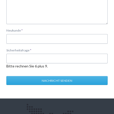
Pflichtfeld
Neukunde
*
Pflichtfeld
Sicherheitsfrage
*
Bitte rechnen Sie 6 plus 9.
NACHRICHT SENDEN