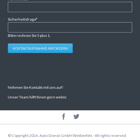
Pflichtfeld
Sicherheitsfrage
*
Bitte rechnen Sie 5 plus 1.
KONTAKTAUFNAHME ANFORDERN
Nehmen Sie Kontakt mit uns auf!
Unser Team hilft Ihnen gern weiter.
© Copyright 2026. Auto-Dienst GmbH Weißenfels - All rights reserved.