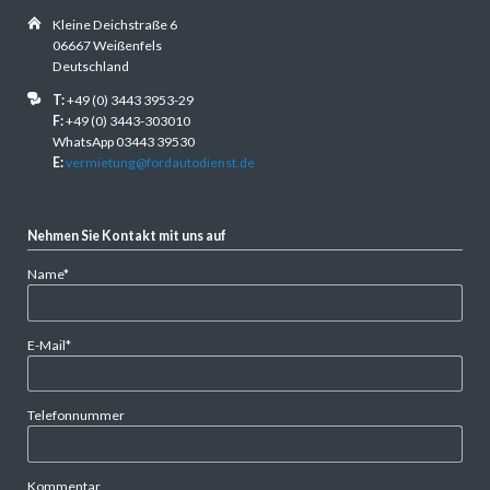
Kleine Deichstraße 6
06667 Weißenfels
Deutschland
T:
+49 (0) 3443 3953-29
F:
+49 (0) 3443-303010
WhatsApp 03443 39530
E:
vermietung@fordautodienst.de
Nehmen Sie Kontakt mit uns auf
Pflichtfeld
Name
*
Pflichtfeld
E-Mail
*
Telefonnummer
Kommentar