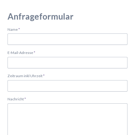
Anfrageformular
Pflichtfeld
Name
*
Pflichtfeld
E-Mail-Adresse
*
Pflichtfeld
Zeitraum inkl Uhrzeit
*
Pflichtfeld
Nachricht
*